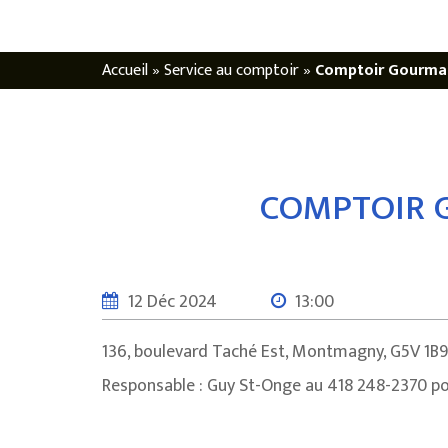
Accueil
»
Service au comptoir
»
Comptoir Gourman
COMPTOIR G
12 Déc 2024
13:00
136, boulevard Taché Est, Montmagny, G5V 1B9
Responsable : Guy St-Onge au 418 248-2370 p