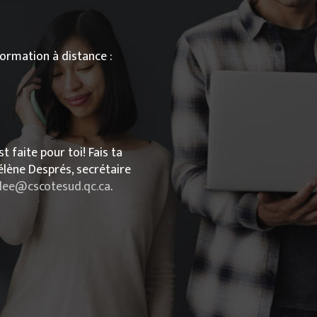
ormation à distance :
faite pour toi! Fais ta
lène Després, secrétaire
lee@cscotesud.qc.ca
.