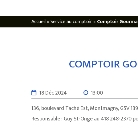
Accueil
»
Service au comptoir
»
Comptoir Gourman
COMPTOIR GOU
18 Déc 2024
13:00
136, boulevard Taché Est, Montmagny, G5V 1B9
Responsable : Guy St-Onge au 418 248-2370 p