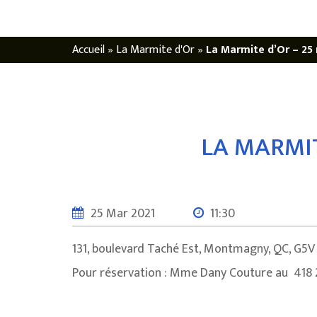
Accueil
»
La Marmite d'Or
»
La Marmite d’Or – 25 
LA MARMIT
25 Mar 2021
11:30
131, boulevard Taché Est, Montmagny, QC, G5V
Pour réservation : Mme Dany Couture au 418