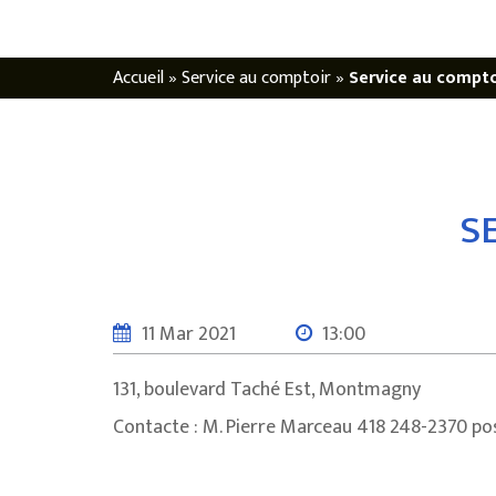
Accueil
»
Service au comptoir
»
Service au compto
S
11 Mar 2021
13:00
131, boulevard Taché Est, Montmagny
Contacte : M. Pierre Marceau 418 248-2370 p