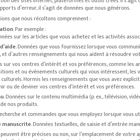
ation des sites internet, plateformes et outils créés. Il s’agi
apports d’erreur, il s’agit de données que nous générons.
tions que nous récoltons comprennent :
sation
. Par exemple :
nnées sur les articles que vous achetez et les activités asso
d’aide
. Données que vous fournissez lorsque vous communiq
, et d’autres renseignements qui nous aident à résoudre vo
s sur vos centres d’intérêt et vos préférences, comme les ar
itions et ou évènements culturels qui vous intéressent, les v
 culturels. Hormis les renseignements que vous avez explici
ir ou de deviner vos centres d’intérêt et vos préférences.
nu
. Données sur le contenu multimédia (p. ex., télévision, vidéo
 de nos produits.
recherche et commandes que vous employez lorsque vous utili
ée manuscrite
. Données textuelles, de saisie et d’entrée ma
 peuvent être précises ou non, sur l’emplacement de votre app